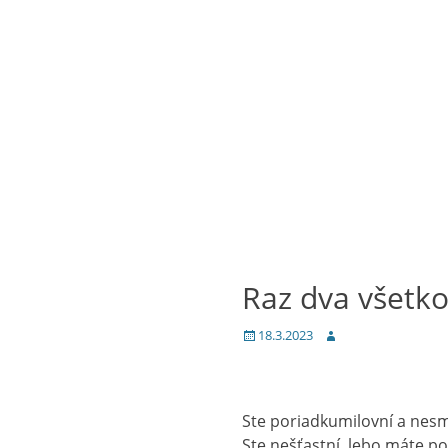
Raz dva všetko
Posted
Author
18.3.2023
on
Ste poriadkumilovní a nesm
Ste nešťastní, lebo máte poc