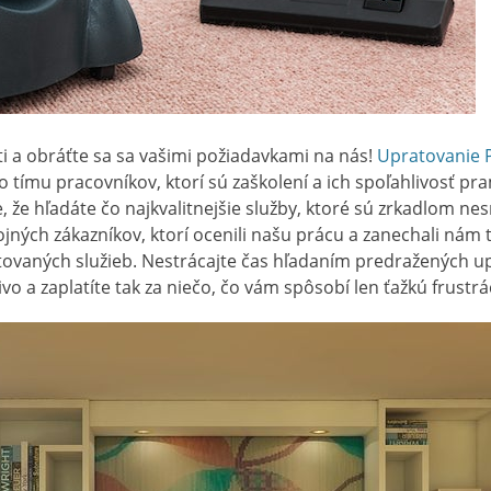
ti a obráťte sa sa vašimi požiadavkami na nás!
Upratovanie 
 tímu pracovníkov, ktorí sú zaškolení a ich spoľahlivosť p
, že hľadáte čo najkvalitnejšie služby, ktoré sú zrkadlom n
ných zákazníkov, ktorí ocenili našu prácu a zanechali nám t
tovaných služieb. Nestrácajte čas hľadaním predražených up
vo a zaplatíte tak za niečo, čo vám spôsobí len ťažkú frustrá