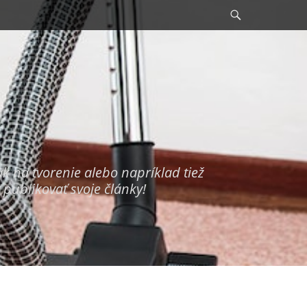
Search
ak na tvorenie alebo napríklad tiež
 publikovať svoje články!