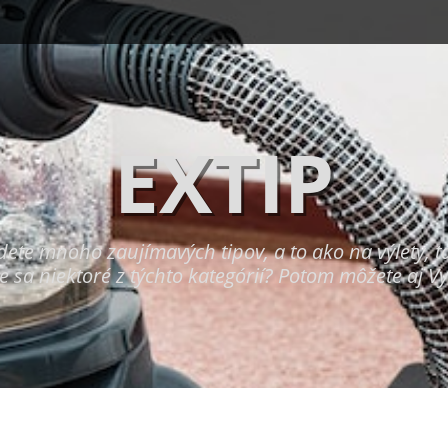
EXTIP
dete mnoho zaujímavých tipov, a to ako na výlety, t
e sa niektoré z týchto kategórií? Potom môžete aj Vy