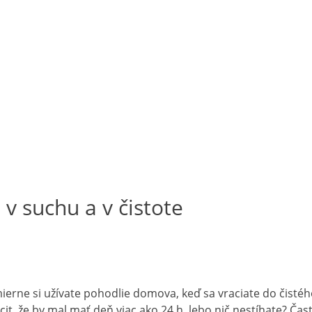
 v suchu a v čistote
ierne si užívate pohodlie domova, keď sa vraciate do čisté
it, že by mal mať deň viac ako 24 h, lebo nič nestíhate? Čast