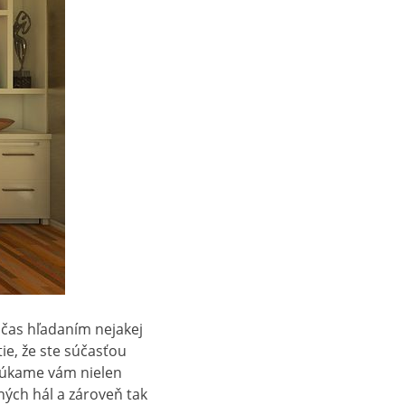
 čas hľadaním nejakej
tie, že ste súčasťou
onúkame vám nielen
ných hál a zároveň tak