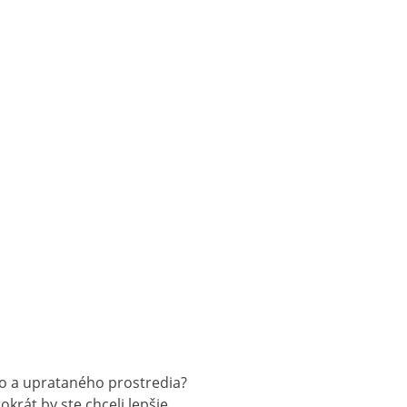
ho a uprataného prostredia?
okrát by ste chceli lepšie