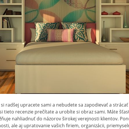
 si radšej upracete sami a nebudete sa zapodievať a strácať
 si tieto recenzie prečítate a urobíte si obraz sami. Máte šťas
uje nahliadnuť do názorov širokej verejnosti klientov. P
ti, ale aj upratovanie vašich firiem, organizácii, priemysel