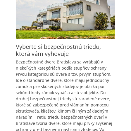
Vyberte si bezpečnostnú triedu,
ktorá vám vyhovuje
Bezpečnostné dvere Bratislava sa vyrábajú v
niekoľkých kategóriách podľa stupňov ochrany.
Prvou kategóriou sú dvere s tzv. prvým stupňom.
Ide o štandardné dvere, ktoré majú jednoduchý
zámok a pre skúsených zlodejov je otázka pár
sekúnd kedy zámok vypáčia a sú v objekte. Do
druhej bezpečnostnej triedy sú zaradené dvere,
ktoré sú zabezpečené pred vlámaním pomocou
skrutkovača, kliešťov, klinom či iným základným
náradím. Tretiu triedu bezpečnostných dverí v
Bratislave tvoria dvere, ktoré majú prvky zvýšenej
ochrany pred bežnými nástrojmi zlodejov. Vo