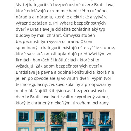
štvrtej kategórii sú bezpečnostné dvere Bratislava,
ktoré odolávajú okrem mechanického ručného
náradia aj náradiu, ktoré je elektrické a vytvára
výrazné zaťaženie. Pri výbere bezpečnostných
dverí v Bratislave je dôležité zohľadniť aký typ
budovy by mali chrániť. Čímvyšší stupeň
bezpečnosti tým vyššia ochrana. Okrem
spomínaných kategórií existujú ešte vyššie stupne,
ktoré sa v súčasnosti uplatňujú predovšetkým vo
firmách, bankách či inštitúciách, ktoré si to
vyžadujú. Základom bezpečnostných dverí v
Bratislave je pevná a odolná konštrukcia, ktorá nie
je len po obvode ale aj vo vnútri dverí. Výplň tvorí
termoregulačný, zvukovoizolačný a protipožiarny
materiál. Najdôležitejšiu časť bezpečnostných
dverí v Bratislave tvorí kvalitne vyrobený zámok,
ktorý je chránený niekoľkými úrovňami ochrany.