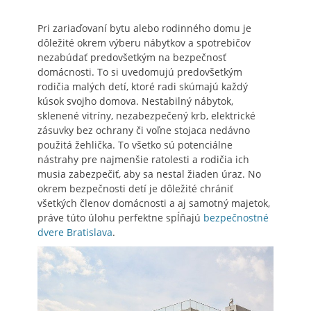
Pri zariaďovaní bytu alebo rodinného domu je
dôležité okrem výberu nábytkov a spotrebičov
nezabúdať predovšetkým na bezpečnosť
domácnosti. To si uvedomujú predovšetkým
rodičia malých detí, ktoré radi skúmajú každý
kúsok svojho domova. Nestabilný nábytok,
sklenené vitríny, nezabezpečený krb, elektrické
zásuvky bez ochrany či voľne stojaca nedávno
použitá žehlička. To všetko sú potenciálne
nástrahy pre najmenšie ratolesti a rodičia ich
musia zabezpečiť, aby sa nestal žiaden úraz. No
okrem bezpečnosti detí je dôležité chrániť
všetkých členov domácnosti a aj samotný majetok,
práve túto úlohu perfektne spĺňajú
bezpečnostné
dvere Bratislava
.