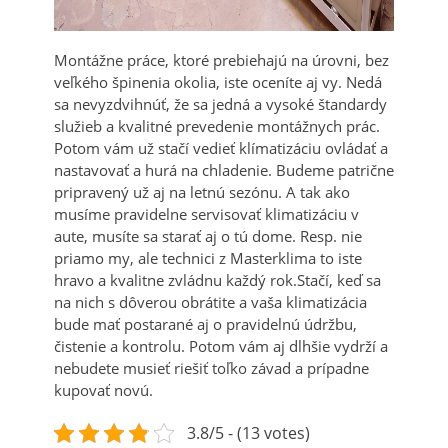
Montážne práce, ktoré prebiehajú na úrovni, bez
veľkého špinenia okolia, iste oceníte aj vy. Nedá
sa nevyzdvihnúť, že sa jedná a vysoké štandardy
služieb a kvalitné prevedenie montážnych prác.
Potom vám už stačí vedieť klímatizáciu ovládať a
nastavovať a hurá na chladenie. Budeme patrične
pripravený už aj na letnú sezónu. A tak ako
musíme pravidelne servisovať klimatizáciu v
aute, musíte sa starať aj o tú dome. Resp. nie
priamo my, ale technici z Masterklima to iste
hravo a kvalitne zvládnu každý rok.Stačí, keď sa
na nich s dôverou obrátite a vaša klimatizácia
bude mať postarané aj o pravidelnú údržbu,
čistenie a kontrolu. Potom vám aj dlhšie vydrží a
nebudete musieť riešiť toľko závad a prípadne
kupovať novú.
3.8/5 - (13 votes)