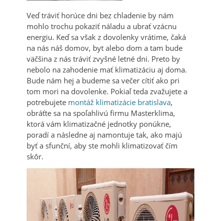
Veď tráviť horúce dni bez chladenie by nám
mohlo trochu pokaziť náladu a ubrať vzácnu
energiu.
Keď sa však z dovolenky vrátime, čaká
na nás náš domov, byt alebo dom a tam bude
väčšina z nás tráviť zvyšné letné dni. Preto by
nebolo na zahodenie mať klimatizáciu aj doma.
Bude nám hej a budeme sa večer cítiť ako pri
tom mori na dovolenke.
Pokiaľ teda zvažujete a
potrebujete
montáž klimatizácie bratislava
,
obráťte sa na spoľahlivú firmu Masterklima,
ktorá vám klimatizačné jednotky ponúkne,
poradí a následne aj namontuje tak, ako majú
byť a sfunční, aby ste mohli klimatizovať čím
skôr.