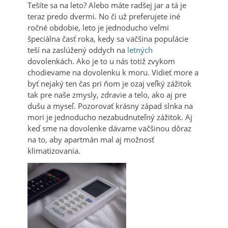
Tešíte sa na leto? Alebo máte radšej jar a tá je
teraz predo dvermi. No či už preferujete iné
ročné obdobie, leto je jednoducho veľmi
špeciálna časť roka, kedy sa väčšina populácie
teší na zaslúžený oddych na
letných
dovolenkách. Ako je to u nás totiž zvykom
chodievame na dovolenku k moru. Vidieť more a
byť nejaký ten čas pri ňom je ozaj veľký zážitok
tak pre naše zmysly, zdravie a telo, ako aj pre
dušu a myseľ. Pozorovať krásny západ slnka na
mori je jednoducho nezabudnuteľný zážitok. Aj
keď sme na dovolenke dávame väčšinou dôraz
na to, aby apartmán mal aj možnosť
klimatizovania.