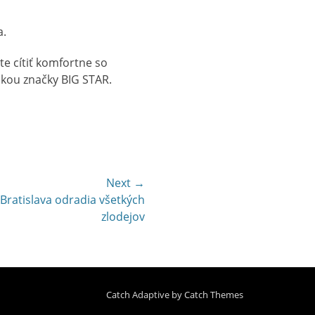
a.
te cítiť komfortne so
nkou značky BIG STAR.
Next →
Bratislava odradia všetkých
zlodejov
Catch Adaptive by
Catch Themes