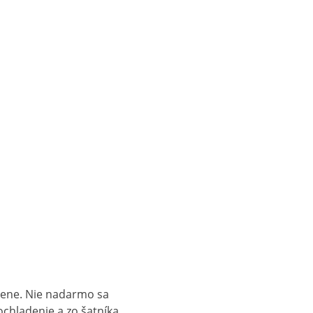
esene. Nie nadarmo sa
ochladenie a zo šatníka