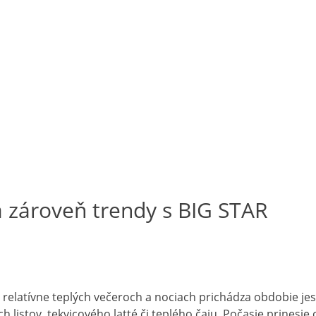
a zároveň trendy s BIG STAR
o relatívne teplých večeroch a nociach prichádza obdobie j
 listov, tekvicového latté či teplého čaju. Počasie prinesie 