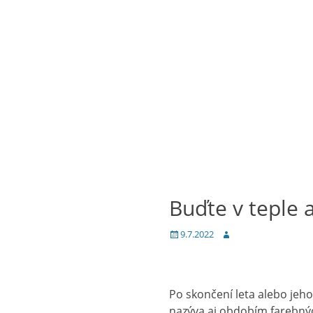
Buďte v teple 
Posted
Author
9.7.2022
on
Po skončení leta alebo jeh
nazýva aj obdobím farebných