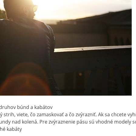
h druhov búnd a kabátov
 strih, viete, čo zamaskovať a čo zvýrazniť. Ak sa chcete v
bundy nad kolená. Pre zvýraznenie pásu sú vhodné modely s
lhé kabáty