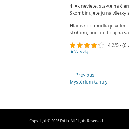
4. Ak neviete, stavte na čie
Skombinujete ju na všetky 
Hľadisko pohodlia je veľmi 
strihom, pocítite to aj na
4.2/5 - (6
Categories
Výrobky
Navigace
← Previous
Previous
Mystérium tantry
pro
post:
příspěvek
Copyright © 2026
Extip
. All Rights Reserved.