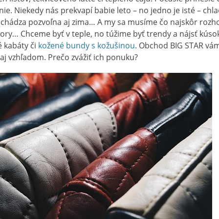
e. Niekedy nás prekvapí babie leto – no jedno je isté – chla
richádza pozvoľna aj zima… A my sa musíme čo najskôr rozh
ry… Chceme byť v teple, no túžime byť trendy a nájsť kúsok
é kabáty či
kožené bundy s kožušinou
. Obchod BIG STAR vám
 aj vzhľadom. Prečo zvážiť ich ponuku?