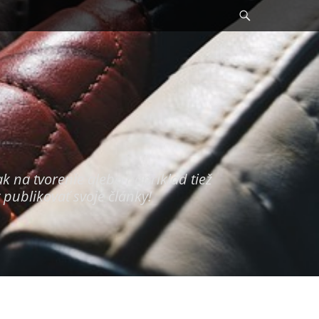
Search
ak na tvorenie alebo napríklad tiež
 publikovať svoje články!