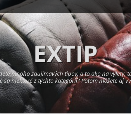
EXTIP
dete mnoho zaujímavých tipov, a to ako na výlety, t
e sa niektoré z týchto kategórií? Potom môžete aj Vy