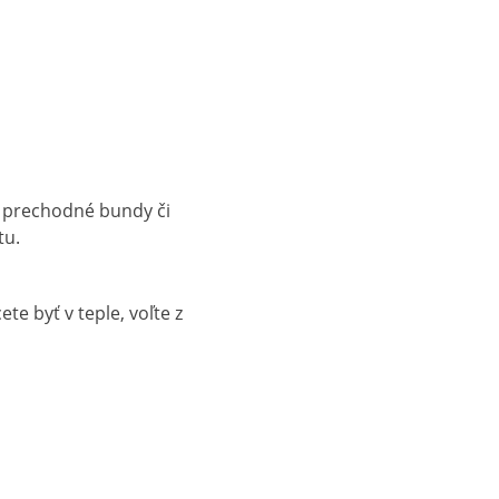
 a prechodné bundy či
tu.
te byť v teple, voľte z