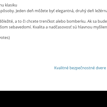
rnu klasiku
spôsoby. Jeden deň môžete byť elegantná, druhý deň ležérn
dôležité, a to či chcete trenčkot alebo bomberku. Ak sa bude
 vašom sebavedomí. Kvalita a nadčasovosť sú hlavnou myšlie
 votes)
Next
Kvalitné bezpečnostné dvere 
post: