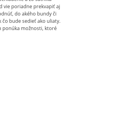
d vie poriadne prekvapiť aj
odnúť, do akého bundy či
 čo bude sedieť ako uliaty.
 ponúka možnosti, ktoré