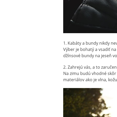
1. Kabáty a bundy nikdy ne
Výber je bohatý a vsadiť na
džínsové bundy na jeseň vo
2. Zahrejú vás, a to zaruče
Na zimu budú vhodné skôr dl
materiálov ako je vlna, kož