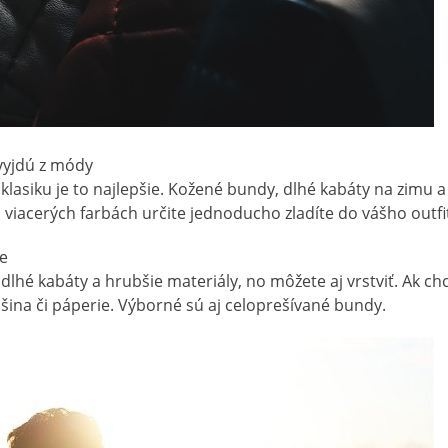
vyjdú z módy
 klasiku je to najlepšie. Kožené bundy, dlhé kabáty na zimu
 viacerých farbách určite jednoducho zladíte do vášho outfi
ne
hé kabáty a hrubšie materiály, no môžete aj vrstviť. Ak chce
ušina či páperie. Výborné sú aj celoprešívané bundy.